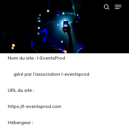
Menu
Skip
search
to
Close
main
Menu
content
Nom du site : l-EventsProd
géré par l’association l-eventsprod
URL du site :
https://l-eventsprod.com
Hébergeur :